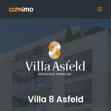
Supports 3D
Supports Print
Digital
Supports Grands
Formats
Espace de Vente
Film Promotionnel
Villa 8 Asfeld
Drone & Photos