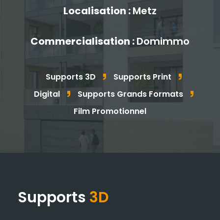
Localisation :
Metz
Actualités
Références
Commercialisation :
Domimmo
Notre Agence
Nous Contacter
Supports 3D
Supports Print
Digital
Supports Grands Formats
contact@comimo.fr
Film Promotionnel
tel.
06 34 12 22 30
3 impasse de la Côte, 57160 Lessy
Facebook
,
Instagram
,
Youtube
Supports
3D