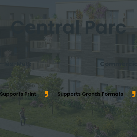
Central Parc
-lès-Metz
Commercial
Supports Print
Supports Grands Formats