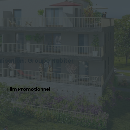
isation :
Groupe Habiter
Film Promotionnel