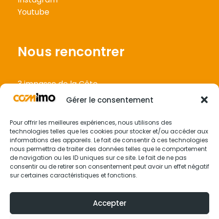
Youtube
Nous rencontrer
3 impasse de la Côte,
57160 Lessy
Gérer le consentement
Pour offrir les meilleures expériences, nous utilisons des
Nous contacter
technologies telles que les cookies pour stocker et/ou accéder aux
informations des appareils. Le fait de consentir à ces technologies
nous permettra de traiter des données telles que le comportement
de navigation ou les ID uniques sur ce site. Le fait de ne pas
contact@comimo.fr
consentir ou de retirer son consentement peut avoir un effet négatif
06 34 12 22 30
sur certaines caractéristiques et fonctions.
Accepter