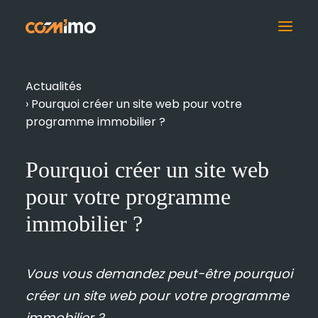
Supports 3D
Actualités
›
Pourquoi créer un site web pour votre
Supports Print
programme immobilier ?
Digital
Pourquoi créer un site web
Supports Grands
pour votre programme
Formats
immobilier ?
Espace de Vente
Film Promotionnel
Vous vous demandez peut-être pourquoi
Drone & Photos
créer un site web pour votre programme
immobilier ?