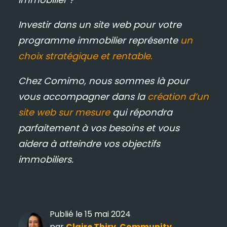
Investir dans un site web pour votre
Actualités
Références
programme immobilier représente
un
Notre Agence
choix stratégique et rentable.
Nous Contacter
Chez Comimo, nous sommes là pour
vous accompagner dans la
création d’un
contact@comimo.fr
site web sur mesure
qui répondra
tel.
06 34 12 22 30
parfaitement à vos besoins et vous
3 impasse de la Côte, 57160 Lessy
aidera à atteindre vos objectifs
immobiliers.
Facebook
,
Instagram
,
Youtube
Publié le 15 mai 2024
par
Claire Thiry
,
Community