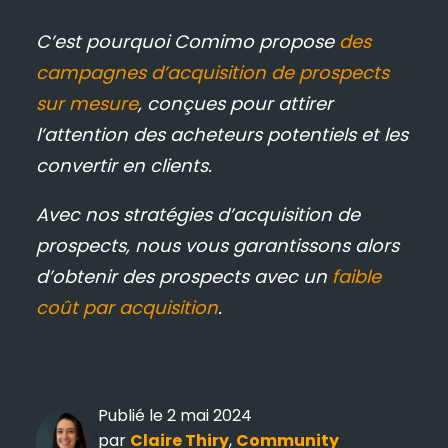
C’est pourquoi Comimo propose
des
Actualités
campagnes d’acquisition de prospects
Références
sur mesure
, conçues pour attirer
Notre Agence
Nous Contacter
l’attention des acheteurs potentiels et les
convertir en clients.
contact@comimo.fr
Avec nos stratégies d’acquisition de
prospects, nous vous garantissons alors
tel.
06 34 12 22 30
d’obtenir des prospects avec un
faible
3 impasse de la Côte, 57160 Lessy
coût par acquisition
.
Facebook
,
Instagram
,
Youtube
Publié le 2 mai 2024
par
Claire Thiry
,
Community