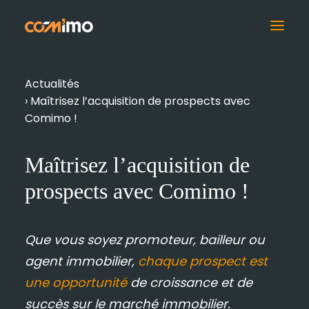
Supports 3D
Actualités
›
Maîtrisez l’acquisition de prospects avec
Supports Print
Comimo !
Digital
Maîtrisez l’acquisition de
Supports Grands
prospects avec Comimo !
Formats
Espace de Vente
Que vous soyez promoteur, bailleur ou
Film Promotionnel
agent immobilier,
chaque prospect est
une opportunité
de croissance et de
Drone & Photos
succès sur le marché immobilier.