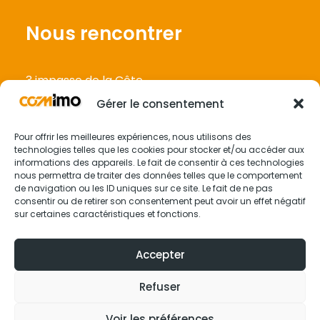
Nous rencontrer
3 impasse de la Côte,
57160 Lessy
Gérer le consentement
Pour offrir les meilleures expériences, nous utilisons des
Nous contacter
technologies telles que les cookies pour stocker et/ou accéder aux
informations des appareils. Le fait de consentir à ces technologies
nous permettra de traiter des données telles que le comportement
de navigation ou les ID uniques sur ce site. Le fait de ne pas
contact@comimo.fr
consentir ou de retirer son consentement peut avoir un effet négatif
06 34 12 22 30
sur certaines caractéristiques et fonctions.
Accepter
Refuser
2026
© Comimo |
Mentions légales
|
Politique de
confidentialité
Voir les préférences