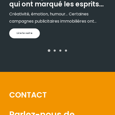
qui ont marqué les esprits
en France
Créativité, émotion, humour… Certaines
campagnes publicitaires immobilières ont…
Lire la suite
CONTACT
Parlez-nous de